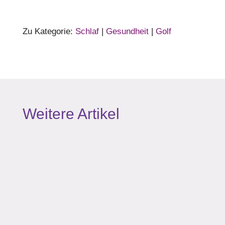
Zu Kategorie:
Schlaf
|
Gesundheit
|
Golf
Weitere Artikel
Wie bringe ich Bio-Energie in meine
Körperzellen?? Ich stehe an der Kasse und
höre Smalltalk von zwei die sich gerade
treffen. Die Frau: „Schon lange nicht mehr