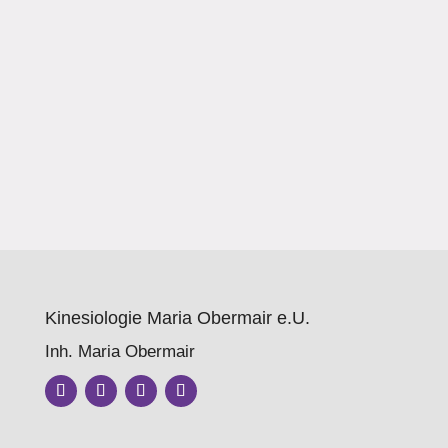
Frage beschäftigt, warum wir schlafen. Dabei
bin ich mit der spektakulären Information in
Kontakt gekommen, dass man genau das
eigentlich nicht...
Kinesiologie Maria Obermair e.U.
Inh. Maria Obermair